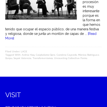
procesión
es muy
interesante
porque es
la forma en
que hemos
tenido que ocupar el espacio público, de una manera festiva
y religiosa, donde se junta un montón de capas de ...
[Read
More]
Filed Under:
LACE
Tagged With:
Arshia Haq
,
Caiptalismo Gore
,
Carolina Caycedo
,
Mónica Rodríguez
,
Quipu
,
Sayak Valencia
,
Transfemenismos
,
Unraveling Collective Forms
VISIT