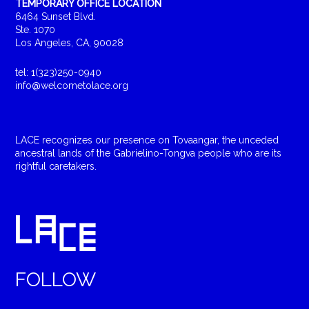
TEMPORARY OFFICE LOCATION
6464 Sunset Blvd.
Ste. 1070
Los Angeles, CA, 90028
tel: 1(323)250-0940
info@welcometolace.org
LACE recognizes our presence on Tovaangar, the unceded
ancestral lands of the Gabrielino-Tongva people who are its
rightful caretakers.
FOLLOW